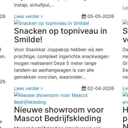
instap, schuifpui,...
Le
26
Lees verder
05-05-2026
Snacken op topniveau in
S
Smilde!
v
d
Voor Snackkar Joppekop hebben wij een
De
en.
prachtige, compleet ingerichte snackwagen
ni
mogen realiseren! Deze 5 meter lange
Gr
tandem-as aanhangwagen is van alle
Ee
gemakken voorzien, waaronder...
ve
026
Lees verder
02-04-2026
Le
Nieuwe showroom voor
H
Mascot Bedrijfskleding
p
e
N