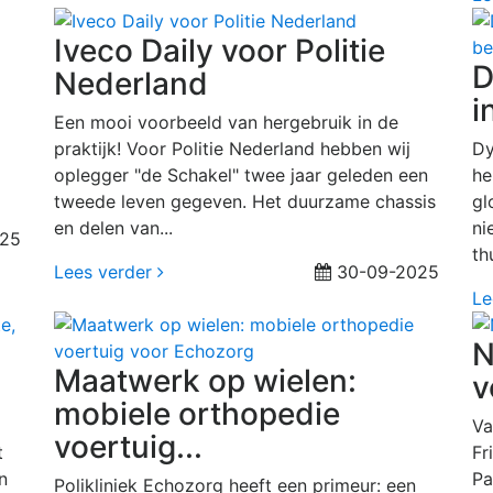
Iveco Daily voor Politie
D
Nederland
i
Een mooi voorbeeld van hergebruik in de
praktijk! Voor Politie Nederland hebben wij
Dy
oplegger "de Schakel" twee jaar geleden een
he
tweede leven gegeven. Het duurzame chassis
gl
en delen van...
ni
25
th
Lees verder
30-09-2025
Le
N
Maatwerk op wielen:
v
mobiele orthopedie
Va
voertuig...
t
Fr
n
Pa
Polikliniek Echozorg heeft een primeur: een