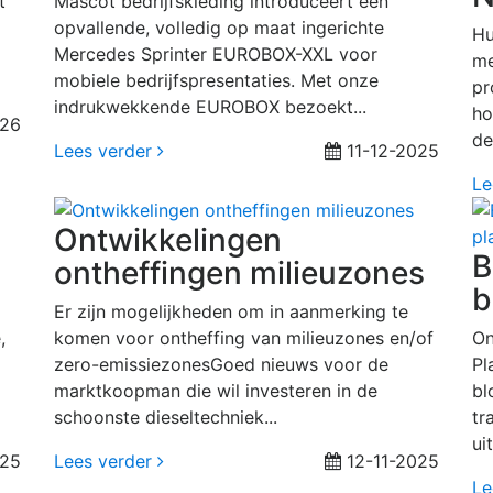
t
Mascot bedrijfskleding introduceert een
opvallende, volledig op maat ingerichte
Hu
Mercedes Sprinter EUROBOX-XXL voor
me
mobiele bedrijfspresentaties. Met onze
pr
indrukwekkende EUROBOX bezoekt...
ho
026
de
Lees verder
11-12-2025
Le
Ontwikkelingen
B
ontheffingen milieuzones
b
Er zijn mogelijkheden om in aanmerking te
,
komen voor ontheffing van milieuzones en/of
On
zero-emissiezonesGoed nieuws voor de
Pl
marktkoopman die wil investeren in de
bl
schoonste dieseltechniek...
tr
ui
025
Lees verder
12-11-2025
Le