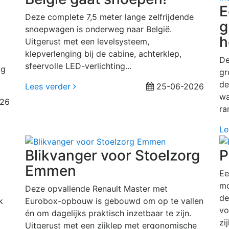
E
Deze complete 7,5 meter lange zelfrijdende
g
snoepwagen is onderweg naar België.
h
Uitgerust met een levelsysteem,
klepverlenging bij de cabine, achterklep,
De
sfeervolle LED-verlichting...
ag
gr
de
Lees verder
25-06-2026
wa
26
ra
Le
Blikvanger voor Stoelzorg
P
Emmen
Ee
mo
Deze opvallende Renault Master met
de
k
Eurobox-opbouw is gebouwd om op te vallen
vo
én om dagelijks praktisch inzetbaar te zijn.
zij
Uitgerust met een zijklep met ergonomische