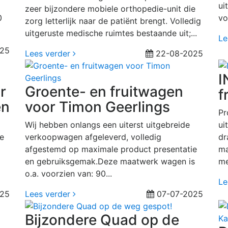
ui
zeer bijzondere mobiele orthopedie-unit die
0
vo
zorg letterlijk naar de patiënt brengt. Volledig
uitgeruste medische ruimtes bestaande uit;...
Le
25
Lees verder
22-08-2025
I
r
Groente- en fruitwagen
f
en
voor Timon Geerlings
Pr
Wij hebben onlangs een uiterst uitgebreide
ui
we
verkoopwagen afgeleverd, volledig
dr
afgestemd op maximale product presentatie
ma
en gebruiksgemak.Deze maatwerk wagen is
me
o.a. voorzien van: 90...
Le
025
Lees verder
07-07-2025
Bijzondere Quad op de