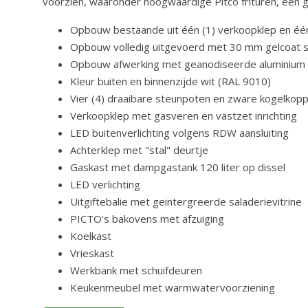
voorzien, waaronder hoogwaardige Pitco frituren, een g
Opbouw bestaande uit één (1) verkoopklep en é
Opbouw volledig uitgevoerd met 30 mm gelcoat 
Opbouw afwerking met geanodiseerde aluminium 
Kleur buiten en binnenzijde wit (RAL 9010)
Vier (4) draaibare steunpoten en zware kogelkopp
Verkoopklep met gasveren en vastzet inrichting
LED buitenverlichting volgens RDW aansluiting
Achterklep met "stal" deurtje
Gaskast met dampgastank 120 liter op dissel
LED verlichting
Uitgiftebalie met geintergreerde saladerievitrine
PICTO's bakovens met afzuiging
Koelkast
Vrieskast
Werkbank met schuifdeuren
Keukenmeubel met warmwatervoorziening