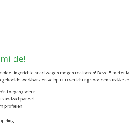
milde!
ompleet ingerichte snackwagen mogen realiseren! Deze 5 meter 
 gekoelde werkbank en volop LED verlichting voor een strakke en 
 één toegangsdeur
t sandwichpaneel
m profielen
ppeling