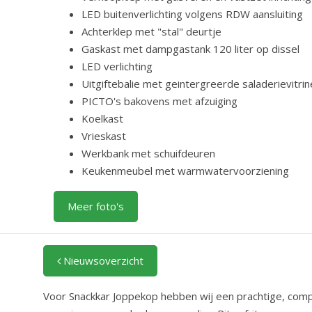
LED buitenverlichting volgens RDW aansluiting
Achterklep met "stal" deurtje
Gaskast met dampgastank 120 liter op dissel
LED verlichting
Uitgiftebalie met geintergreerde saladerievitrin
PICTO's bakovens met afzuiging
Koelkast
Vrieskast
Werkbank met schuifdeuren
Keukenmeubel met warmwatervoorziening
Meer foto's
Nieuwsoverzicht
Voor Snackkar Joppekop hebben wij een prachtige, com