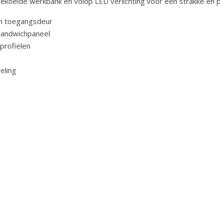
ekoelde werkbank en volop LED verlichting voor een strakke en pr
én toegangsdeur
sandwichpaneel
profielen
eling