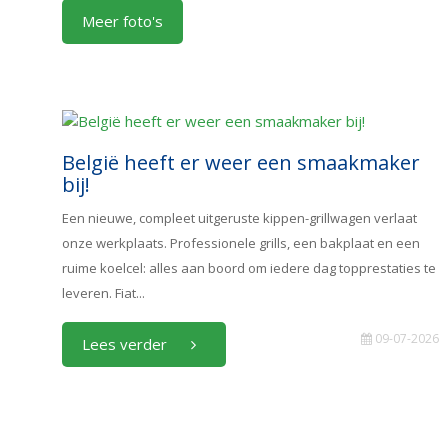
Meer foto's
België heeft er weer een smaakmaker
bij!
Een nieuwe, compleet uitgeruste kippen-grillwagen verlaat
onze werkplaats. Professionele grills, een bakplaat en een
ruime koelcel: alles aan boord om iedere dag topprestaties te
leveren. Fiat...
09-07-2026
Lees verder