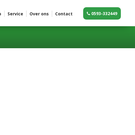
0593-332449
p
Service
Over ons
Contact