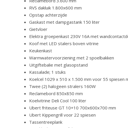
Reclamebord 3.600 mm
RVS dakluik 1.800x600 mm
Opstap achterzijde
Gaskast met dampgastank 150 liter
Gietvloer
Elektra groepenkast 230V 16A met wandcontactd
Koof met LED stalers boven vitrine
Keukenkast
Warmwatervoorziening met 2 spoelbakken
Uitgiftebalie met glasopstand
Kassalade; 1 stuks
Koelcel 1029 x 510 x 1.500 mm voor 55 spiesen m
Twee (2) halogeen stralers 160W
Reclamebord 850x850 mm
Koelvitrine Deli Cool 100 liter
Ubert friteuse GT 10+10 700x600x700 mm
Ubert Kippengrill voor 22 spiesen
Tassentreeplank