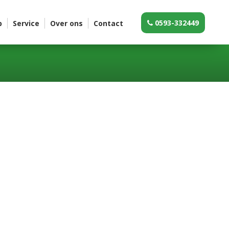
0593-332449
p
Service
Over ons
Contact