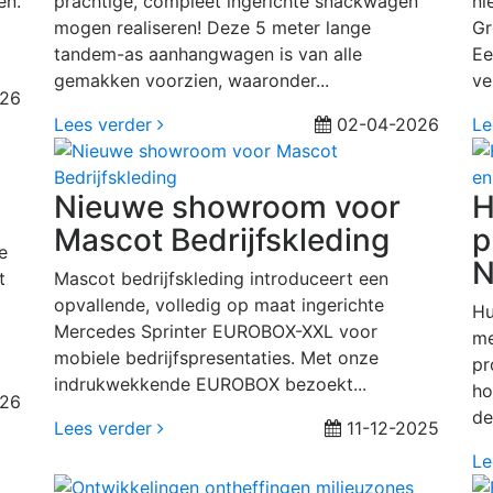
en.
prachtige, compleet ingerichte snackwagen
ni
mogen realiseren! Deze 5 meter lange
Gr
tandem-as aanhangwagen is van alle
Ee
gemakken voorzien, waaronder...
ve
026
Lees verder
02-04-2026
Le
Nieuwe showroom voor
H
Mascot Bedrijfskleding
p
e
N
t
Mascot bedrijfskleding introduceert een
opvallende, volledig op maat ingerichte
Hu
Mercedes Sprinter EUROBOX-XXL voor
me
mobiele bedrijfspresentaties. Met onze
pr
indrukwekkende EUROBOX bezoekt...
ho
026
de
Lees verder
11-12-2025
Le