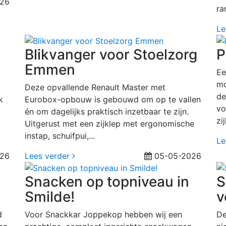
26
ra
Le
Blikvanger voor Stoelzorg
P
Emmen
Ee
mo
Deze opvallende Renault Master met
de
k
Eurobox-opbouw is gebouwd om op te vallen
vo
én om dagelijks praktisch inzetbaar te zijn.
zij
Uitgerust met een zijklep met ergonomische
instap, schuifpui,...
Le
26
Lees verder
05-05-2026
Snacken op topniveau in
S
Smilde!
v
d
Voor Snackkar Joppekop hebben wij een
De