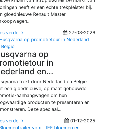
euwe kraam van Stropiewafel! De markt van
oningen heeft er een echte trekpleister bij.
n gloednieuwe Renault Master
rkoopwagen...
es verder
27-03-2026
usqvarna op
romotietour in
ederland en...
sqvarna trekt door Nederland en België
t een gloednieuwe, op maat gebouwde
omotie-aanhangwagen om hun
ogwaardige producten te presenteren en
monstreren. Deze speciaal...
es verder
01-12-2025