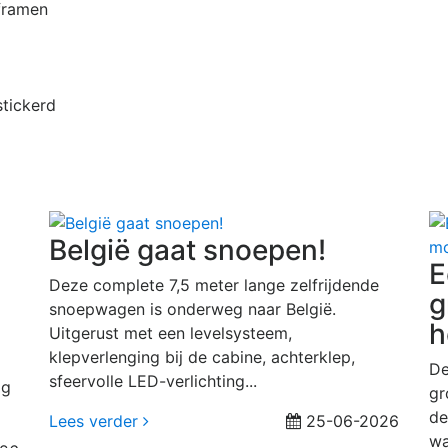
iframen
stickerd
België gaat snoepen!
E
Deze complete 7,5 meter lange zelfrijdende
g
snoepwagen is onderweg naar België.
h
Uitgerust met een levelsysteem,
klepverlenging bij de cabine, achterklep,
De
sfeervolle LED-verlichting...
ag
gr
de
Lees verder
25-06-2026
wa