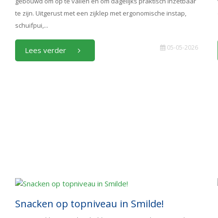
gebouwd om op te vallen én om dagelijks praktisch inzetbaar
te zijn. Uitgerust met een zijklep met ergonomische instap,
schuifpui,...
05-05-2026
Lees verder
Snacken op topniveau in Smilde!