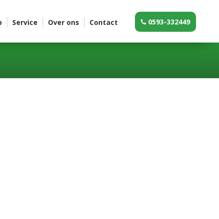
0593-332449
p
Service
Over ons
Contact