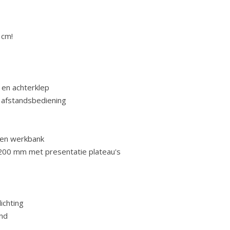
 cm!
 en achterklep
 afstandsbediening
oven werkbank
x1200 mm met presentatie plateau's
ichting
nd