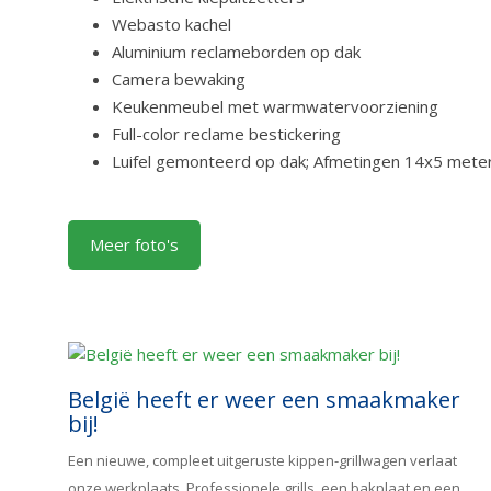
Webasto kachel
Aluminium reclameborden op dak
Camera bewaking
Keukenmeubel met warmwatervoorziening
Full-color reclame bestickering
Luifel gemonteerd op dak; Afmetingen 14x5 meter,
Meer foto's
België heeft er weer een smaakmaker
bij!
Een nieuwe, compleet uitgeruste kippen-grillwagen verlaat
onze werkplaats. Professionele grills, een bakplaat en een