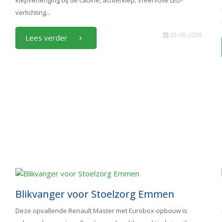
klepverlenging bij de cabine, achterklep, sfeervolle LED-
verlichting...
25-06-2026
Lees verder
Blikvanger voor Stoelzorg Emmen
Deze opvallende Renault Master met Eurobox-opbouw is