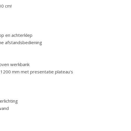
30 cm!
op en achterklep
he afstandsbediening
 boven werkbank
00x1200 mm met presentatie plateau's
rlichting
wand