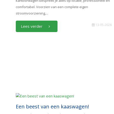
kantoorwagen bespreek je alles op locatie, professioneel én
comfortabel. Voorzien van een complete eigen
stroomvoorziening,...
13-05-2026
Lees verder
Een beest van een kaaswagen!