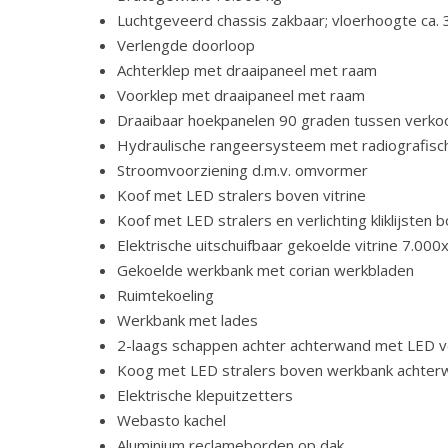
Luchtgeveerd chassis zakbaar; vloerhoogte ca. 
Verlengde doorloop
Achterklep met draaipaneel met raam
Voorklep met draaipaneel met raam
Draaibaar hoekpanelen 90 graden tussen verko
Hydraulische rangeersysteem met radiografisc
Stroomvoorziening d.m.v. omvormer
Koof met LED stralers boven vitrine
Koof met LED stralers en verlichting kliklijsten
Elektrische uitschuifbaar gekoelde vitrine 7.0
Gekoelde werkbank met corian werkbladen
Ruimtekoeling
Werkbank met lades
2-laags schappen achter achterwand met LED ve
Koog met LED stralers boven werkbank achter
Elektrische klepuitzetters
Webasto kachel
Aluminium reclameborden op dak