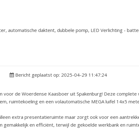
r, automatische daktent, dubbele pomp, LED Verlichting - batter
Bericht geplaatst op: 2025-04-29 11:47:24
voor de Woerdense Kaasboer uit Spakenburg! Deze complete wa
teem, ruimtekoeling en een volautomatische MEGA luifel 14x5 mete
t alleen extra presentatieruimte maar zorgt ook voor een aantrekk
makkelijk en efficiënt, terwijl de gekoelde werkbank en ruimte