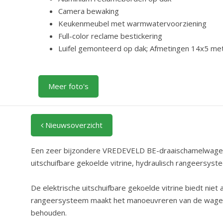
Camera bewaking
Keukenmeubel met warmwatervoorziening
Full-color reclame bestickering
Luifel gemonteerd op dak; Afmetingen 14x5 mete
Meer foto's
Nieuwsoverzicht
Een zeer bijzondere VREDEVELD BE-draaischamelwagen 
uitschuifbare gekoelde vitrine, hydraulisch rangeersys
De elektrische uitschuifbare gekoelde vitrine biedt nie
rangeersysteem maakt het manoeuvreren van de wagen ge
behouden.