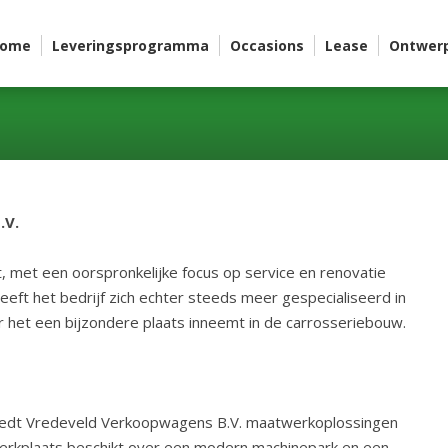
ome
Leveringsprogramma
Occasions
Lease
Ontwer
.V.
 met een oorspronkelijke focus op service en renovatie
eft het bedrijf zich echter steeds meer gespecialiseerd in
het een bijzondere plaats inneemt in de carrosseriebouw.
 biedt Vredeveld Verkoopwagens B.V. maatwerkoplossingen
werkplaats beschikt over een modern machinepark en een