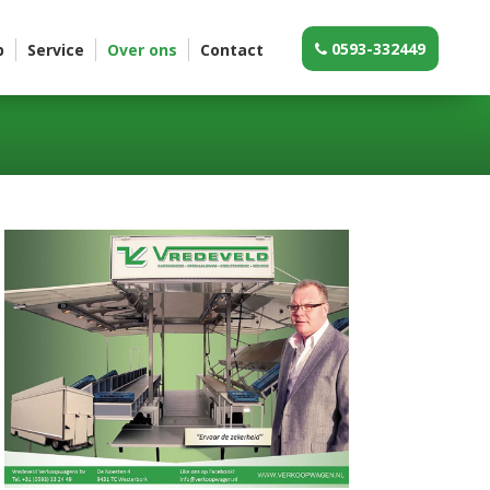
0593-332449
p
Service
Over ons
Contact