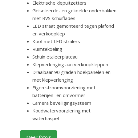
Elektrische klepuitzetters
Geisoleerde- en gekoelde onderbakken
met RVS schuiflades
LED straat gemonteerd tegen plafond
en verkoopklep
Koof met LED stralers
Ruimtekoeling
Schuin etaleerplateau
Klepverlenging aan verkoopkleppen
Draaibaar 90 graden hoekpanelen en
met klepverlenging
Eigen stroomvoorziening met
batterijen- en omvormer
Camera beveiligingsysteem
Koudwatervoorziening met
waterhaspel
Meer foto's