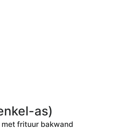
nkel-as)
s met frituur bakwand