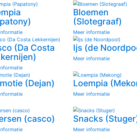
empia
Bloemen
patony)
(Slotegraaf)
informatie
Meer informatie
co (Da Costa
Ijs (de Noordpo
kernijen)
Meer informatie
informatie
motie (Dejan)
Loempia (Meko
informatie
Meer informatie
ersen (casco)
Snacks (Stuger
informatie
Meer informatie