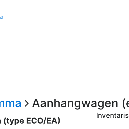
ma
amma
Aanhangwagen (e
Inventari
 (type ECO/EA)