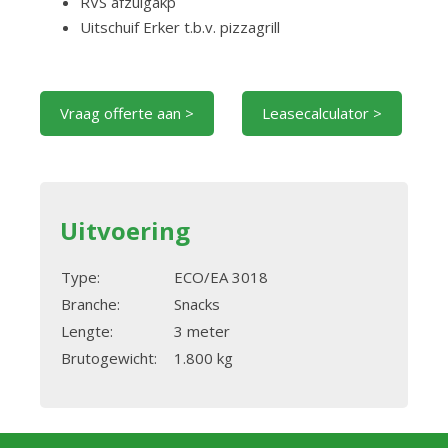
RVS afzuigakp
Uitschuif Erker t.b.v. pizzagrill
Vraag offerte aan >
Leasecalculator >
Uitvoering
Type:
ECO/EA 3018
Branche:
Snacks
Lengte:
3 meter
Brutogewicht:
1.800 kg