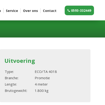
0593-332449
p
Service
Over ons
Contact
Uitvoering
Type:
ECO/TA 4018
Branche:
Promotie
Lengte:
4 meter
Brutogewicht:
1.800 kg