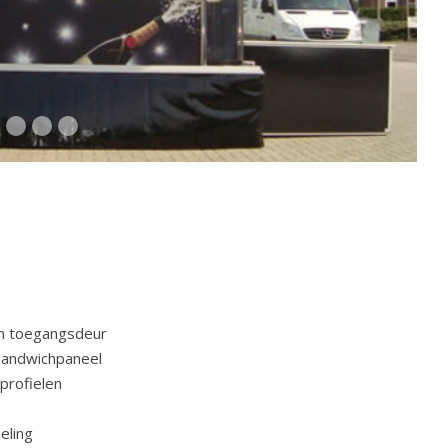
én toegangsdeur
sandwichpaneel
profielen
eling