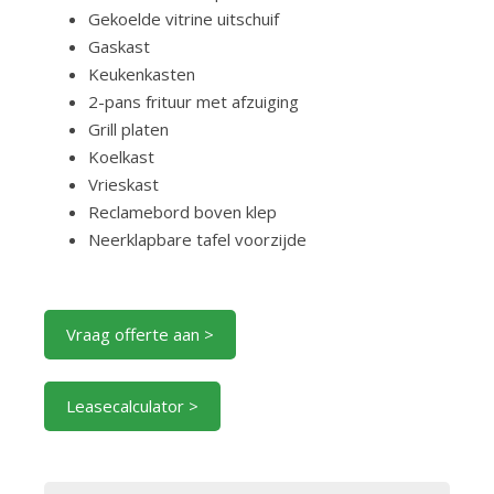
Gekoelde vitrine uitschuif
Gaskast
Keukenkasten
2-pans frituur met afzuiging
Grill platen
Koelkast
Vrieskast
Reclamebord boven klep
Neerklapbare tafel voorzijde
Vraag offerte aan >
Leasecalculator >