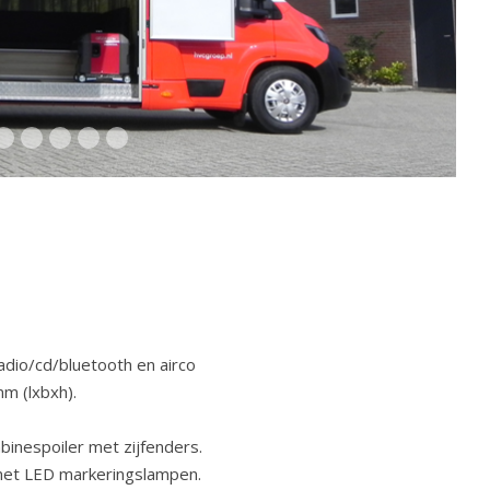
radio/cd/bluetooth en airco
m (lxbxh).
inespoiler met zijfenders.
met LED markeringslampen.