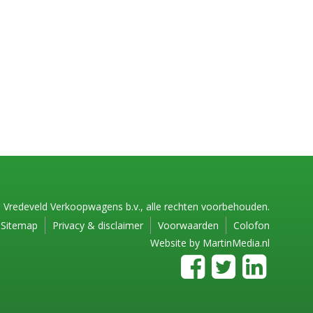
 Vredeveld Verkoopwagens b.v., alle rechten voorbehouden.
Sitemap
Privacy & disclaimer
Voorwaarden
Colofon
Website by
MartinMedia.nl