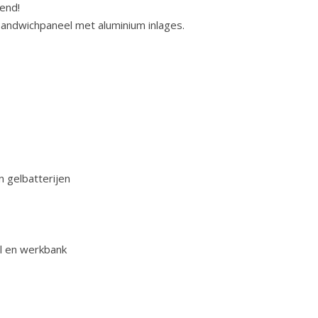
end!
andwichpaneel met aluminium inlages.
 gelbatterijen
l en werkbank